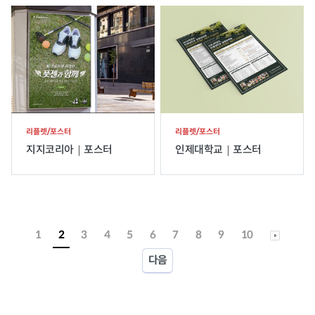
리플렛/포스터
리플렛/포스터
지지코리아｜포스터
인제대학교｜포스터
1
2
3
4
5
6
7
8
9
10
다음