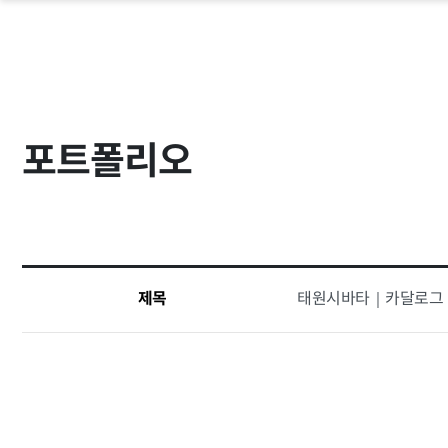
-->
CONTACT
ABOUT
문의하기
SERVICE
포트폴리오
PORTFOLIO
COMMUNITY
제목
태원시바타｜카달로그
중소기업 지원사업